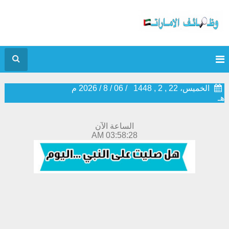
الخميس، 22 , 2 , 1448
/
06
/
8
/
2026
م
هـ
الساعة الآن
03:58:28 AM