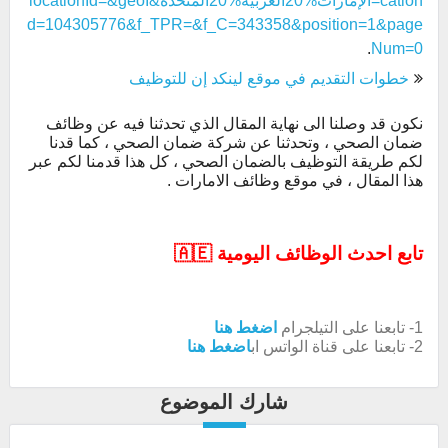
cation=الإمارات%20العربية%20المتحدة&locationId=&geoI
d=104305776&f_TPR=&f_C=343358&position=1&page
.
Num=0
خطوات التقديم في موقع لينكد إن للتوظيف
نكون قد وصلنا الى نهاية المقال الذي تحدثنا فيه عن وظائف
ضمان الصحي ، وتحدثنا عن شركة ضمان الصحي ، كما قدنا
لكم طريقة التوظيف بالضمان الصحي ، كل هذا قدمنا لكم عبر
هذا المقال ، في موقع وظائف الامارات .
تابع احدث الوظائف اليومية 🇦🇪
1- تابعنا على التيلجرام
اضغط هنا
2- تابعنا على قناة الواتس اب
اضغط هنا
شارك الموضوع