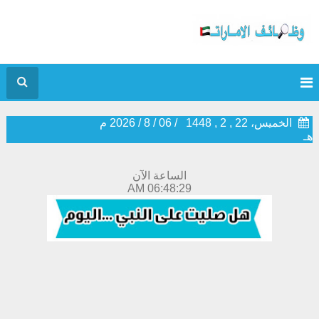
الخميس، 22 , 2 , 1448
/
06
/
8
/
2026
م
هـ
الساعة الآن
06:48:29 AM