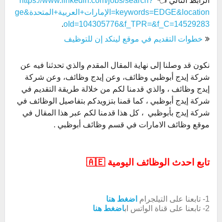
الرابط التالي 👈
https://www.linkedin.com/jobs/search?
keywords=EDGE&location=الإمارات+العربية+المتحدة&ge
.
oId=104305776&f_TPR=&f_C=14529283
خطوات التقديم في موقع لينكد إن للتوظيف
نكون قد وصلنا إلى نهاية المقال المقدم والذي تحدثنا فيه عن
شركة إيدج أبوظبي وظائف، وعن إيدج وظائف، وعن شركة
إيدج وظائف ، والذي قدمنا لكم من خلالة طريقة التقديم في
شركة إيدج أبوظبي ، كما قمنا بتزويدكم بتفاصيل الوظائف في
شركة إيدج بأبوظبي ، كل هذا قدمنا لكم عبر هذا المقال في
موقع وظائف الامارات في قسم وظائف أبوظبي .
تابع احدث الوظائف اليومية 🇦🇪
1- تابعنا على التيلجرام
اضغط هنا
2- تابعنا على قناة الواتس اب
اضغط هنا