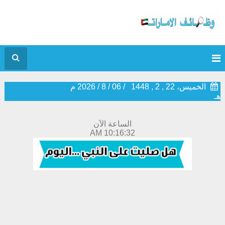
الخميس، 22 , 2 , 1448
/
06
/
8
/
2026
م
هـ
الساعة الآن
10:16:32 AM