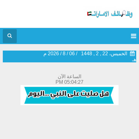
الخميس، 22 , 2 , 1448
/
06
/
8
/
2026
م
هـ
الساعة الآن
05:04:27 PM