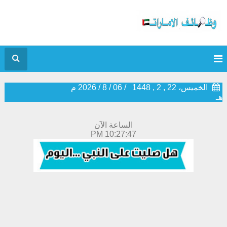
الخميس، 22 , 2 , 1448
/
06
/
8
/
2026
م
هـ
الساعة الآن
10:27:47 PM