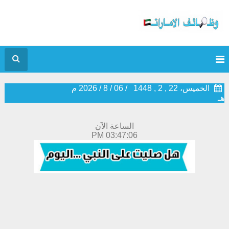
الخميس، 22 , 2 , 1448
/
06
/
8
/
2026
م
هـ
الساعة الآن
03:47:06 PM