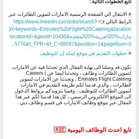
تابع الخطوات التالية :
الانتقال الي الصفحة الرسمية الامارات لتموين الطائرات عبر
الرابط التالي 👈
https://www.linkedin.com/jobs/search?
keywords=Emirates%20Flight%20Catering&location=الإ
مارات%20العربية%20المتحدة&locationId=&geoId=10430
.
5776&f_TPR=&f_C=68097&position=1&pageNum=0
خطوات التقديم في موقع لينكد إن للتوظيف
نكون قد وصلنا الى نهاية المقال الذي تحدثنا فيه عن الامارات
لتموين الطائرات وظائف ، وتحدثنا ايضا عن Careers |
Emirates Flight Catering ، وتحدثنا عن الامارات لتموين
الطائرات ، والذي قدمنا لكم طريقة التقديم في الامارات
لتموين الطائرات للتوظيف ، وقمنا بتزويدكم بروابط الدخول
الى الموقع الالكتروني الرسمي ، كل هذا قدمنا لكم عبر هذا
المقال عبر موقع وظائف الامارات في قسم وظائف دبي .
تابع احدث الوظائف اليومية 🇦🇪