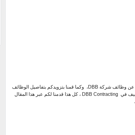
نكون قد وصلنا الى نهاية المقال الذي تحدثنا فيه عن وظائف شركة DBB، وكما قمنا بتزويدكم بتفاصيل الوظائف
المتاحة ، وقدمنا لكم أيضاً طريقة التقديم للتوظيف في DBB Contracting ، كل هذا قدمنا لكم عبر هذا المقال