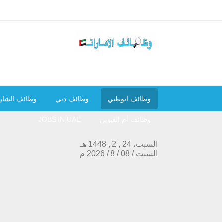
وظائف ابوظبي
وظائف دبي
وظائف الشار
وظائف أم القيوين
JOBS IN UAE
السبت، 24 , 2 , 1448 هـ
السبت
/
08
/
8
/
2026
م