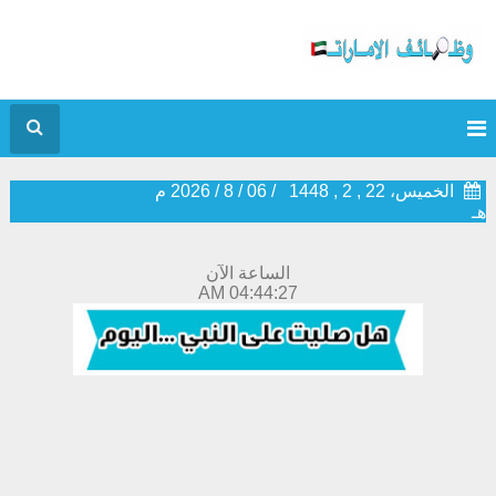
الخميس، 22 , 2 , 1448
/
06
/
8
/
2026
م
هـ
الساعة الآن
04:44:27 AM