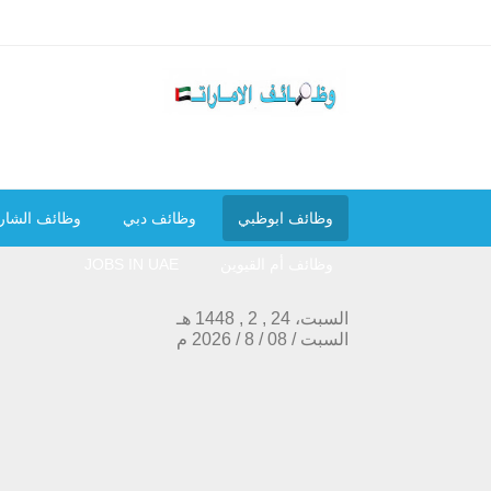
وظائف ابوظبي
وظائف دبي
وظائف الشار
وظائف أم القيوين
JOBS IN UAE
السبت، 24 , 2 , 1448 هـ
السبت
/
08
/
8
/
2026
م