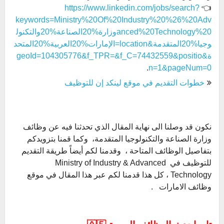
https://www.linkedin.com/jobs/search?
👈
keywords=Ministry%20Of%20Industry%20%26%20Adv
anced%20Technology%20وزارة%20الصناعة%20والتكنول
وجيا%20المتقدمة&location=الإمارات%20العربية%20المتحد
ة&geoId=104305776&f_TPR=&f_C=74432559&positio
.
n=1&pageNum=0
خطوات التقديم في موقع لينكد إن للتوظيف
نكون قد وصلنا الى نهاية المقال الذي تحدثنا فيه عن وظائف
وزارة الصناعة والتكنولوجيا المتقدمة، وكما قمنا بتزويدكم
بتفاصيل الوظائف المتاحة ، وقدمنا لكم أيضاً طريقة التقديم
للتوظيف في Ministry of Industry & Advanced
Technology ، كل هذا قدمنا لكم عبر هذا المقال في موقع
وظائف الامارات .