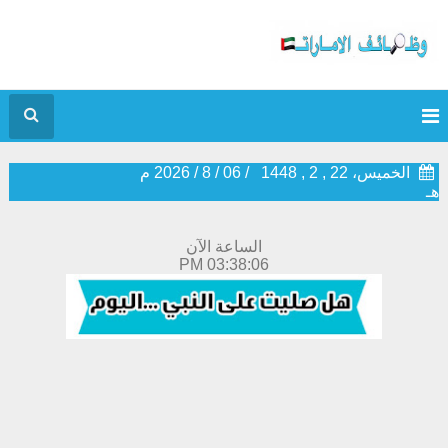
الخميس، 22 , 2 , 1448
/
06
/
8
/
2026
م
هـ
الساعة الآن
03:38:07 PM